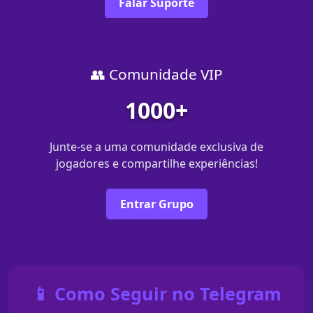
Falar Suporte
👥 Comunidade VIP
1000+
Junte-se a uma comunidade exclusiva de
jogadores e compartilhe experiências!
Entrar Grupo
📱 Como Seguir no Telegram