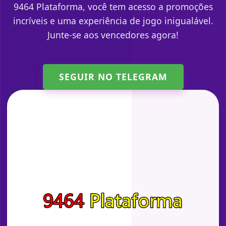
9464 Plataforma, você tem acesso a promoções
incríveis e uma experiência de jogo inigualável.
Junte-se aos vencedores agora!
SEGUIR NO TELEGRAM