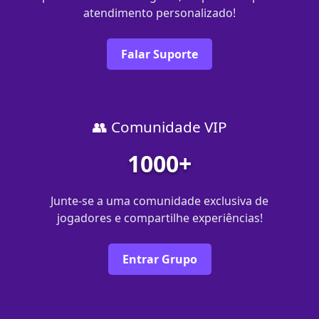
atendimento personalizado!
Falar Suporte
👥 Comunidade VIP
1000+
Junte-se a uma comunidade exclusiva de
jogadores e compartilhe experiências!
Entrar Grupo