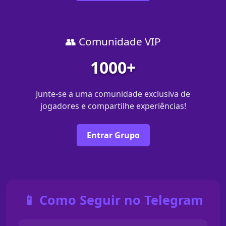
👥 Comunidade VIP
1000+
Junte-se a uma comunidade exclusiva de
jogadores e compartilhe experiências!
Entrar Grupo
📱 Como Seguir no Telegram