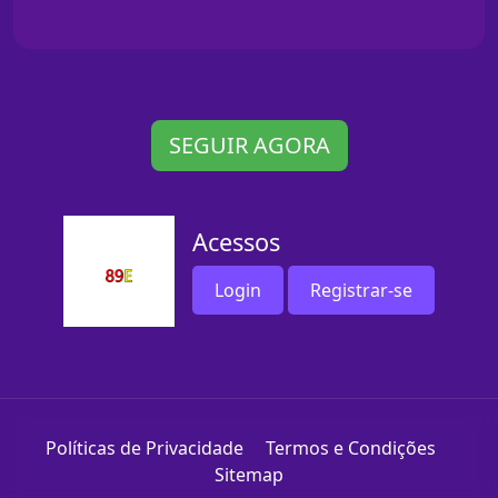
SEGUIR AGORA
Acessos
Login
Registrar-se
Políticas de Privacidade
Termos e Condições
Sitemap