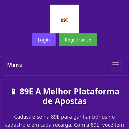
Login
Registrar-se
Menu
📱 89E A Melhor Plataforma
de Apostas
Cadastre-se na 89E para ganhar bônus no
cadastro e em cada recarga. Com a 89E, você tem