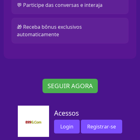
💬 Participe das conversas e interaja
🎁 Receba bônus exclusivos
automaticamente
SEGUIR AGORA
Acessos
Login
Registrar-se