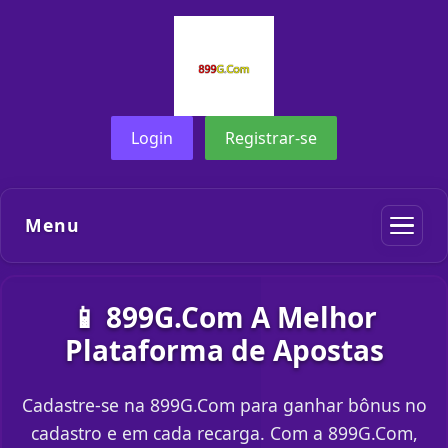
Login
Registrar-se
Menu
📱 899G.Com A Melhor
Plataforma de Apostas
Cadastre-se na 899G.Com para ganhar bônus no
cadastro e em cada recarga. Com a 899G.Com,