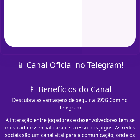
📱 Canal Oficial no Telegram!
📱 Benefícios do Canal
Descubra as vantagens de seguir a 899G.Com no
Telegram
A interação entre jogadores e desenvolvedores tem se
mostrado essencial para o sucesso dos jogos. As redes
sociais são um canal vital para a comunicação, onde os