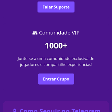
Falar Suporte
👥 Comunidade VIP
1000+
Junte-se a uma comunidade exclusiva de
jogadores e compartilhe experiências!
Entrar Grupo
📱 Como Seguir no Telegram