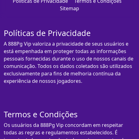
Políticas de Privacidade
Termos e Condições
Sitemap
Políticas de Privacidade
A 888Pg Vip valoriza a privacidade de seus usuários e
está empenhada em proteger todas as informações
pessoais fornecidas durante o uso de nossos canais de
comunicação. Todos os dados coletados são utilizados
exclusivamente para fins de melhoria contínua da
experiência de nossos jogadores.
Termos e Condições
Os usuários da 888Pg Vip concordam em respeitar
todas as regras e regulamentos estabelecidos. É