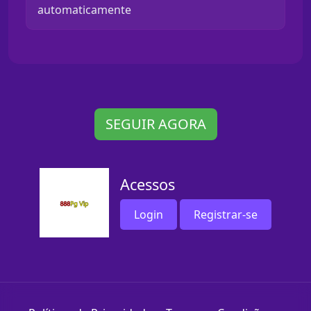
automaticamente
SEGUIR AGORA
Acessos
Login
Registrar-se