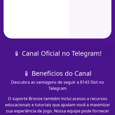
📱 Canal Oficial no Telegram!
📱 Benefícios do Canal
Descubra as vantagens de seguir a 8143 Slot no
Telegram
O suporte Bronze também inclui acesso a recursos
educacionais e tutoriais que ajudam você a maximizar
sua experiência de jogo. Nossa equipe pode fornecer