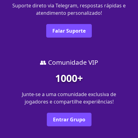
Suporte direto via Telegram, respostas rápidas e
atendimento personalizado!
Falar Suporte
👥 Comunidade VIP
1000+
Junte-se a uma comunidade exclusiva de
jogadores e compartilhe experiências!
Entrar Grupo