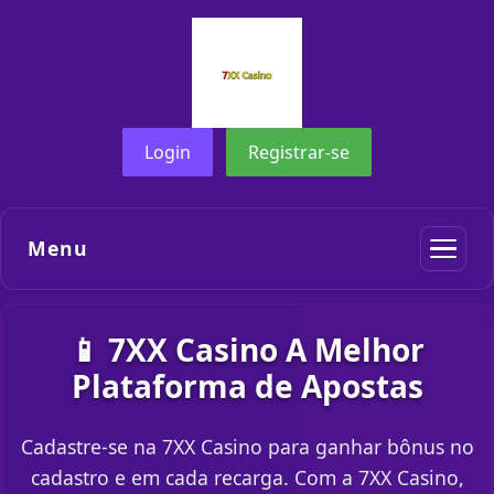
Login
Registrar-se
Menu
📱 7XX Casino A Melhor
Plataforma de Apostas
Cadastre-se na 7XX Casino para ganhar bônus no
cadastro e em cada recarga. Com a 7XX Casino,