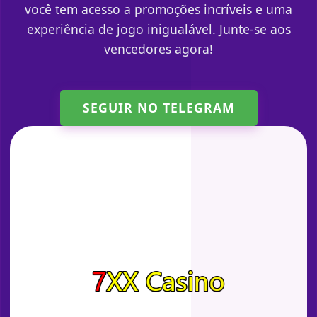
você tem acesso a promoções incríveis e uma
experiência de jogo inigualável. Junte-se aos
vencedores agora!
SEGUIR NO TELEGRAM