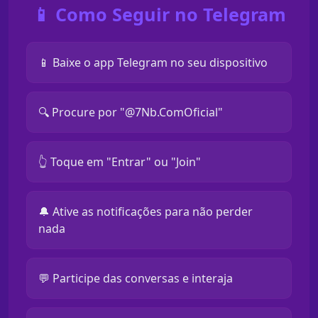
📱 Como Seguir no Telegram
📱 Baixe o app Telegram no seu dispositivo
🔍 Procure por "@7Nb.ComOficial"
👆 Toque em "Entrar" ou "Join"
🔔 Ative as notificações para não perder
nada
💬 Participe das conversas e interaja