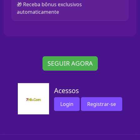
🎁 Receba bônus exclusivos
automaticamente
SEGUIR AGORA
Acessos
Login
Registrar-se