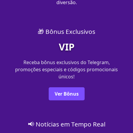
diversão.
🎁 Bônus Exclusivos
VIP
Receba bônus exclusivos do Telegram,
promoções especiais e códigos promocionais
únicos!
Ver Bônus
📢 Notícias em Tempo Real