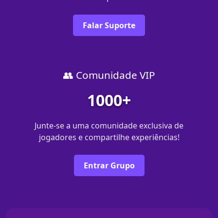
Falar Suporte
👥 Comunidade VIP
1000+
Junte-se a uma comunidade exclusiva de
jogadores e compartilhe experiências!
Entrar Grupo