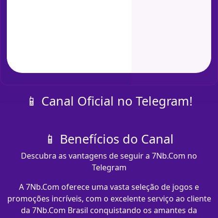
📱 Canal Oficial no Telegram!
📱 Benefícios do Canal
Descubra as vantagens de seguir a 7Nb.Com no
Telegram
A 7Nb.Com oferece uma vasta seleção de jogos e
promoções incríveis, com o excelente serviço ao cliente
da 7Nb.Com Brasil conquistando os amantes da