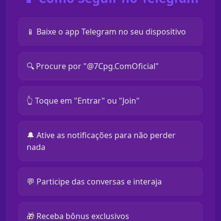
📱 Baixe o app Telegram no seu dispositivo
🔍 Procure por "@7Cpg.ComOficial"
👆 Toque em "Entrar" ou "Join"
🔔 Ative as notificações para não perder
nada
💬 Participe das conversas e interaja
🎁 Receba bônus exclusivos