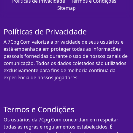
Políticas de Privacidade
Termos e Condições
Sitemap
Políticas de Privacidade
A 7Cpg.Com valoriza a privacidade de seus usuários e
está empenhada em proteger todas as informações
pessoais fornecidas durante o uso de nossos canais de
comunicação. Todos os dados coletados são utilizados
exclusivamente para fins de melhoria contínua da
experiência de nossos jogadores.
Termos e Condições
Os usuários da 7Cpg.Com concordam em respeitar
todas as regras e regulamentos estabelecidos. É