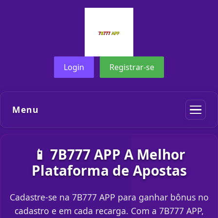
Login
Registrar-se
Menu
📱 7B777 APP A Melhor
Plataforma de Apostas
Cadastre-se na 7B777 APP para ganhar bônus no
cadastro e em cada recarga. Com a 7B777 APP,