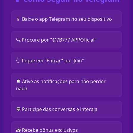
📱 Baixe o app Telegram no seu dispositivo
🔍 Procure por "@7B777 APPOficial"
👆 Toque em "Entrar" ou "Join"
🔔 Ative as notificações para não perder
nada
💬 Participe das conversas e interaja
🎁 Receba bônus exclusivos