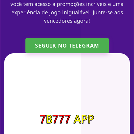
você tem acesso a promoções incríveis e uma
experiência de jogo inigualável. Junte-se aos
vencedores agora!
SEGUIR NO TELEGRAM