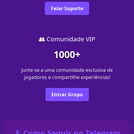
Falar Suporte
👥 Comunidade VIP
1000+
Junte-se a uma comunidade exclusiva de
jogadores e compartilhe experiências!
Entrar Grupo
📱 Como Seguir no Telegram