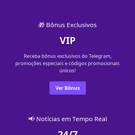
🎁 Bônus Exclusivos
VIP
Receba bônus exclusivos do Telegram,
promoções especiais e códigos promocionais
únicos!
Ver Bônus
📢 Notícias em Tempo Real
24/7