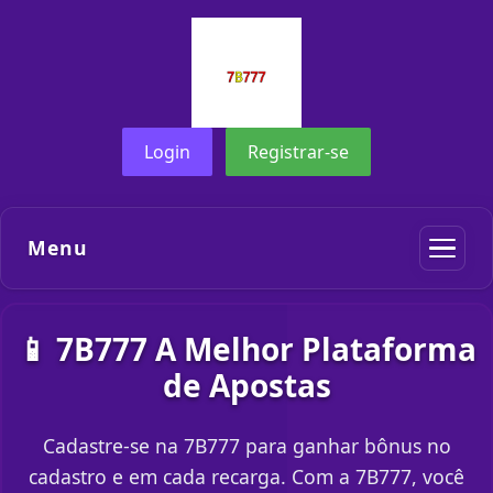
Login
Registrar-se
Menu
📱 7B777 A Melhor Plataforma
de Apostas
Cadastre-se na 7B777 para ganhar bônus no
cadastro e em cada recarga. Com a 7B777, você