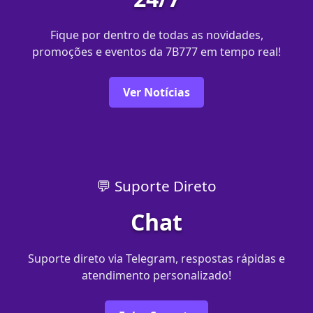
Fique por dentro de todas as novidades,
promoções e eventos da 7B777 em tempo real!
Ver Notícias
💬 Suporte Direto
Chat
Suporte direto via Telegram, respostas rápidas e
atendimento personalizado!