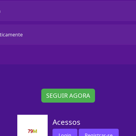
a
aticamente
SEGUIR AGORA
Acessos
Login
Registrar-se