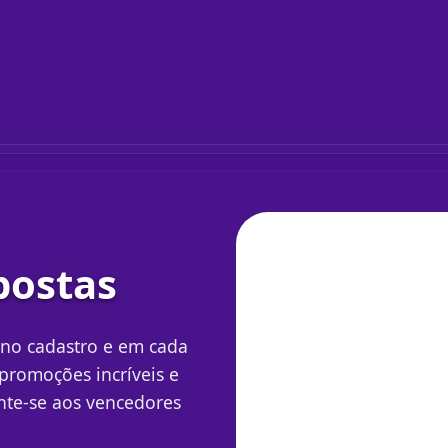
postas
no cadastro e em cada
promoções incríveis e
unte-se aos vencedores