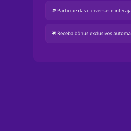
💬 Participe das conversas e interaj
🎁 Receba bônus exclusivos autom