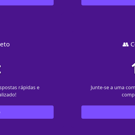
reto
👥 
t
espostas rápidas e
Junte-se a uma com
lizado!
compa
e