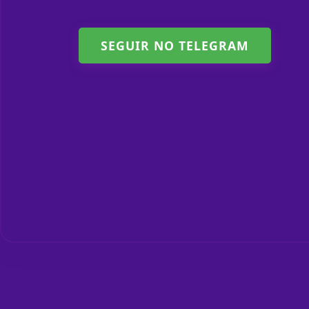
SEGUIR NO TELEGRAM