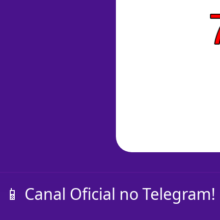
📱 Canal Oficial no Telegram!