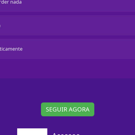
erder nada
a
aticamente
SEGUIR AGORA