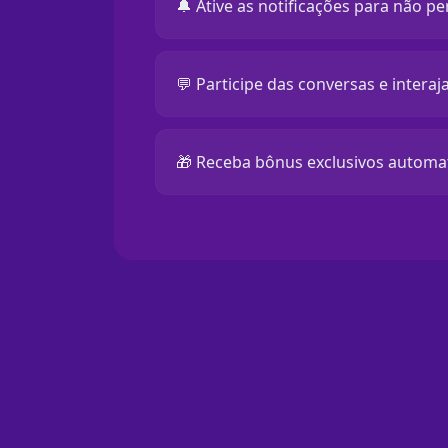
🔔 Ative as notificações para não p
💬 Participe das conversas e interaj
🎁 Receba bônus exclusivos autom