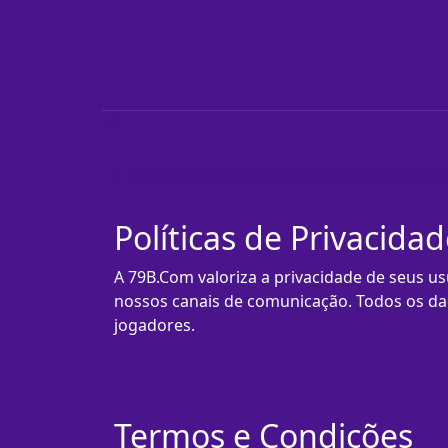
Políticas de Privacida
A 79B.Com valoriza a privacidade de seus u
nossos canais de comunicação. Todos os dad
jogadores.
Termos e Condições