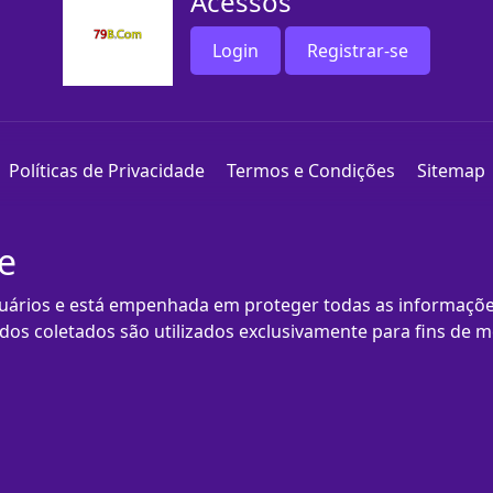
Acessos
Login
Registrar-se
Políticas de Privacidade
Termos e Condições
Sitemap
de
suários e está empenhada em proteger todas as informaçõe
os coletados são utilizados exclusivamente para fins de m