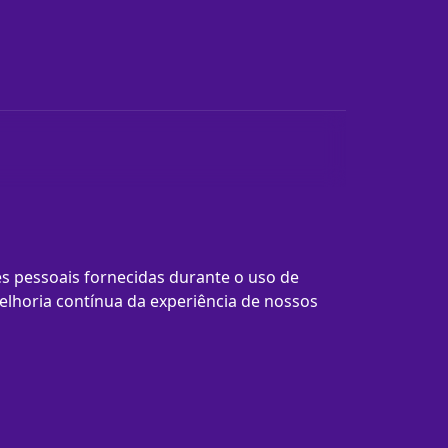
s pessoais fornecidas durante o uso de
elhoria contínua da experiência de nossos