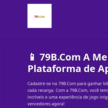
📱 79B.Com A Me
Plataforma de A
Cadastre-se na 79B.Com para ganhar b
cada recarga. Com a 79B.Com, você te
incríveis e uma experiência de jogo inig
vencedores agora!