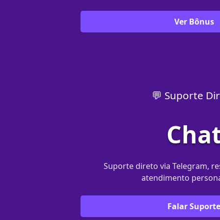
Ver Bônus
💬 Suporte Di
Cha
Suporte direto via Telegram, r
atendimento persona
Falar Suport