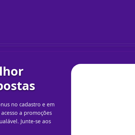
lhor
postas
ônus no cadastro e em
m acesso a promoções
ualável. Junte-se aos