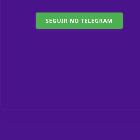
SEGUIR NO TELEGRAM