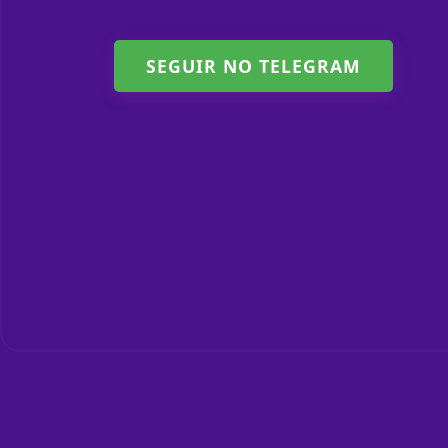
SEGUIR NO TELEGRAM