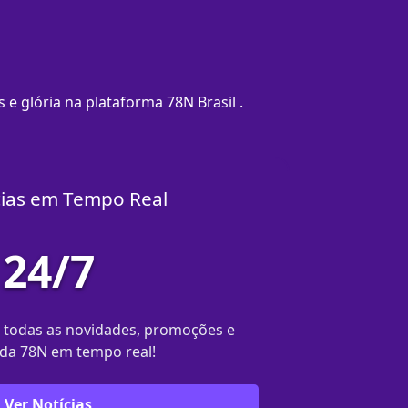
 e glória na plataforma 78N Brasil .
cias em Tempo Real
24/7
e todas as novidades, promoções e
 da 78N em tempo real!
Ver Notícias