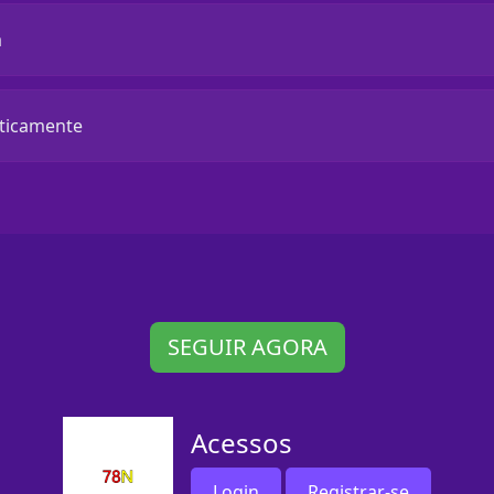
a
aticamente
SEGUIR AGORA
Acessos
Login
Registrar-se