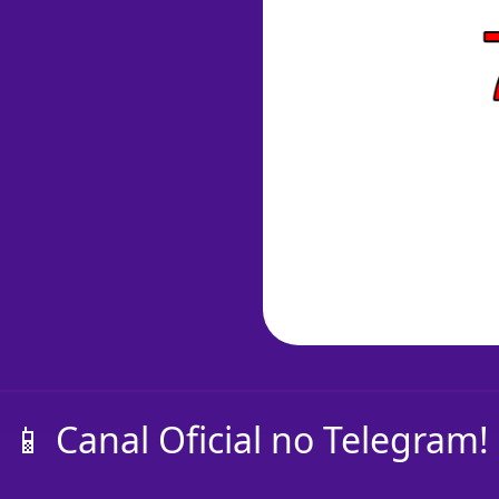
📱 Canal Oficial no Telegram!