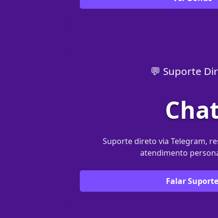
💬 Suporte Di
Cha
Suporte direto via Telegram, r
atendimento persona
Falar Suport