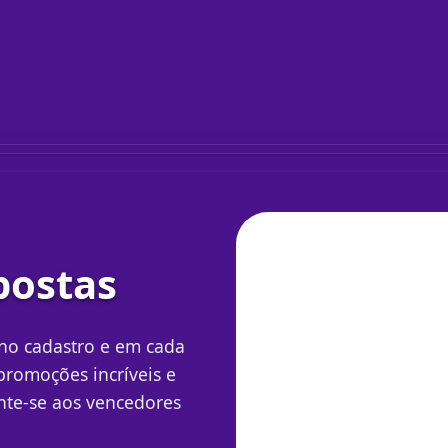
postas
no cadastro e em cada
promoções incríveis e
unte-se aos vencedores