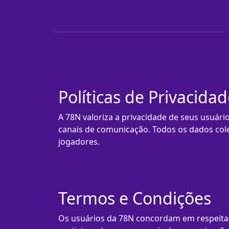
Políticas de Privacida
A 78N valoriza a privacidade de seus usuár
canais de comunicação. Todos os dados cole
jogadores.
Termos e Condições
Os usuários da 78N concordam em respeitar 