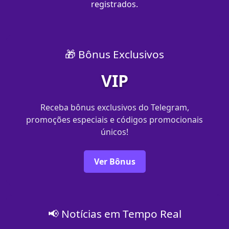
registrados.
🎁 Bônus Exclusivos
VIP
Receba bônus exclusivos do Telegram,
promoções especiais e códigos promocionais
únicos!
Ver Bônus
📢 Notícias em Tempo Real