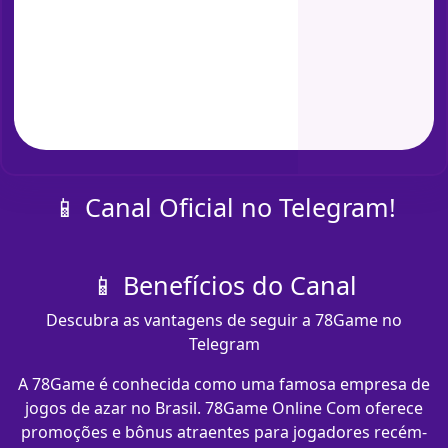
📱 Canal Oficial no Telegram!
📱 Benefícios do Canal
Descubra as vantagens de seguir a 78Game no
Telegram
A 78Game é conhecida como uma famosa empresa de
jogos de azar no Brasil. 78Game Online Com oferece
promoções e bônus atraentes para jogadores recém-