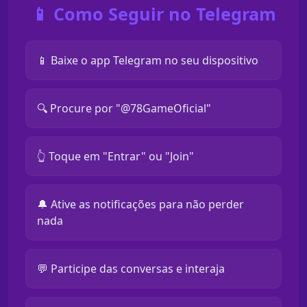
📱 Como Seguir no Telegram
📱 Baixe o app Telegram no seu dispositivo
🔍 Procure por "@78GameOficial"
👆 Toque em "Entrar" ou "Join"
🔔 Ative as notificações para não perder
nada
💬 Participe das conversas e interaja