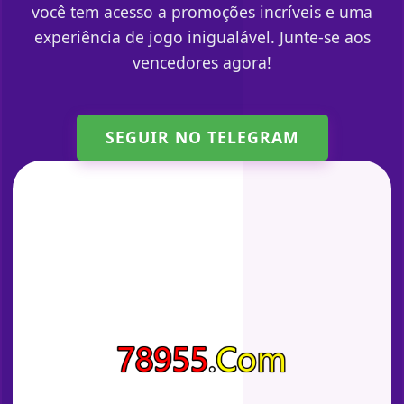
você tem acesso a promoções incríveis e uma
experiência de jogo inigualável. Junte-se aos
vencedores agora!
SEGUIR NO TELEGRAM