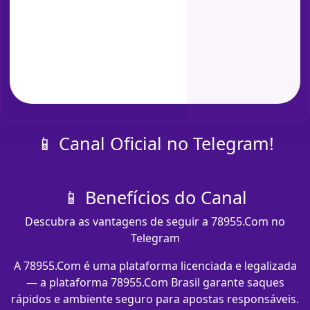
📱 Canal Oficial no Telegram!
📱 Benefícios do Canal
Descubra as vantagens de seguir a 78955.Com no
Telegram
A 78955.Com é uma plataforma licenciada e legalizada
— a plataforma 78955.Com Brasil garante saques
rápidos e ambiente seguro para apostas responsáveis.