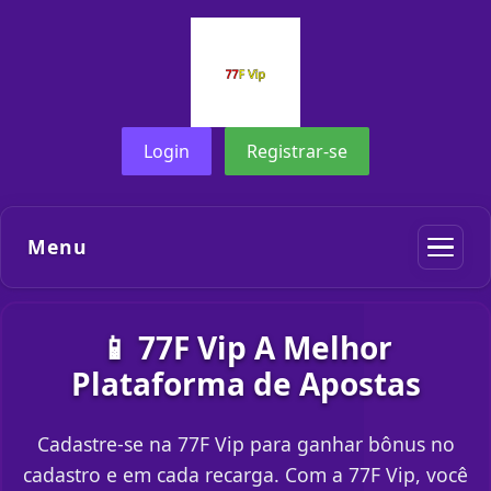
Login
Registrar-se
Menu
📱 77F Vip A Melhor
Plataforma de Apostas
Cadastre-se na 77F Vip para ganhar bônus no
cadastro e em cada recarga. Com a 77F Vip, você