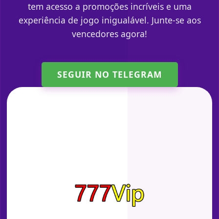
tem acesso a promoções incríveis e uma
experiência de jogo inigualável. Junte-se aos
vencedores agora!
SEGUIR NO TELEGRAM