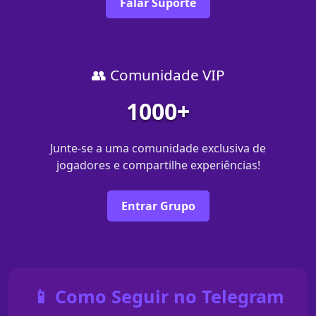
Falar Suporte
👥 Comunidade VIP
1000+
Junte-se a uma comunidade exclusiva de
jogadores e compartilhe experiências!
Entrar Grupo
📱 Como Seguir no Telegram