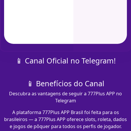
📱 Canal Oficial no Telegram!
📱 Benefícios do Canal
Descubra as vantagens de seguir a 777Plus APP no
Telegram
A plataforma 777Plus APP Brasil foi feita para os
brasileiros — a 777Plus APP oferece slots, roleta, dados
e jogos de pôquer para todos os perfis de jogador.