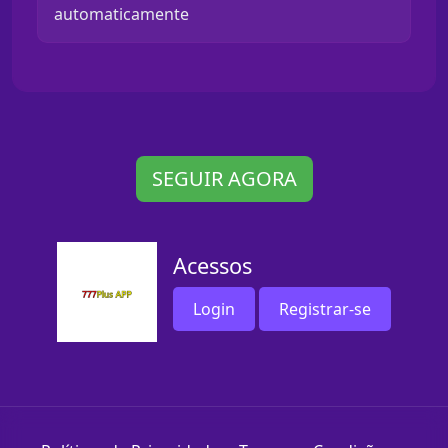
automaticamente
SEGUIR AGORA
Acessos
Login
Registrar-se