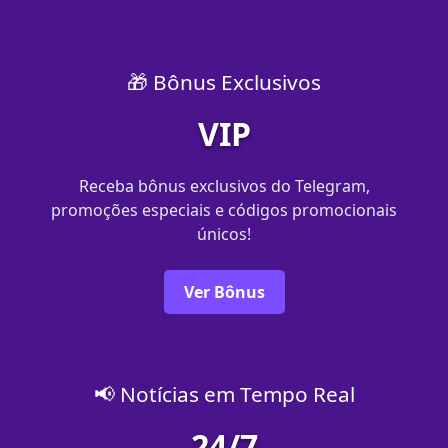
🎁 Bônus Exclusivos
VIP
Receba bônus exclusivos do Telegram,
promoções especiais e códigos promocionais
únicos!
Ver Bônus
📢 Notícias em Tempo Real
24/7