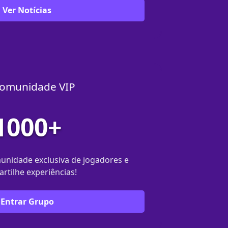
Ver Notícias
Comunidade VIP
1000+
unidade exclusiva de jogadores e
rtilhe experiências!
Entrar Grupo