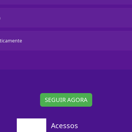
a
aticamente
SEGUIR AGORA
Acessos