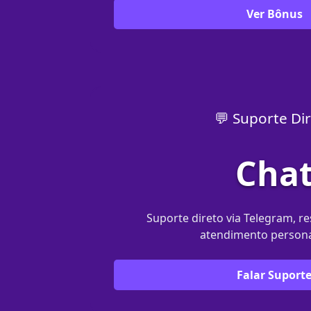
Ver Bônus
💬 Suporte Di
Cha
Suporte direto via Telegram, r
atendimento persona
Falar Suport