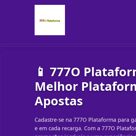
📱 777O Platafo
Melhor Platafor
Apostas
Cadastre-se na 777O Plataforma para g
e em cada recarga. Com a 777O Platafo