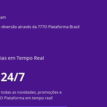
gram
 diversão através da 777O Plataforma Brasil
cias em Tempo Real
24/7
e todas as novidades, promoções e
O Plataforma em tempo real!