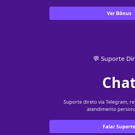
Ver Bônus
💬 Suporte Di
Cha
Suporte direto via Telegram, r
atendimento persona
Falar Suport