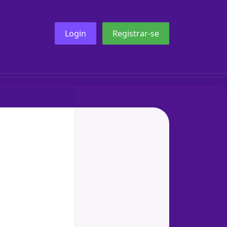
Login
Registrar-se