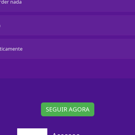
erder nada
a
aticamente
SEGUIR AGORA