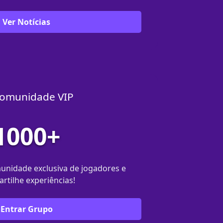
Ver Notícias
Comunidade VIP
1000+
unidade exclusiva de jogadores e
rtilhe experiências!
Entrar Grupo