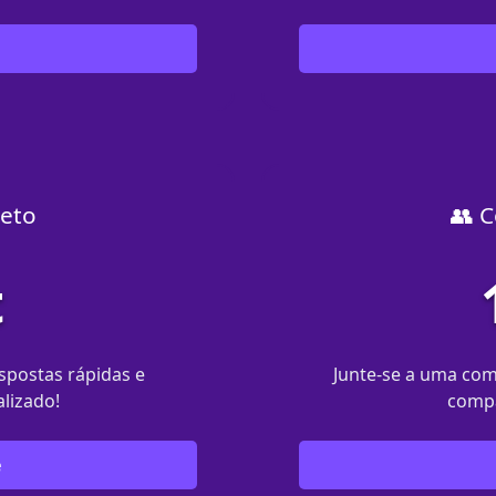
reto
👥 
t
espostas rápidas e
Junte-se a uma com
lizado!
compa
e