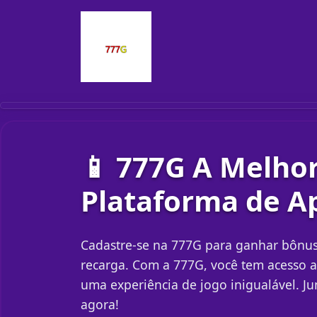
📱 777G A Melho
Plataforma de A
Cadastre-se na 777G para ganhar bônus
recarga. Com a 777G, você tem acesso a
uma experiência de jogo inigualável. J
agora!