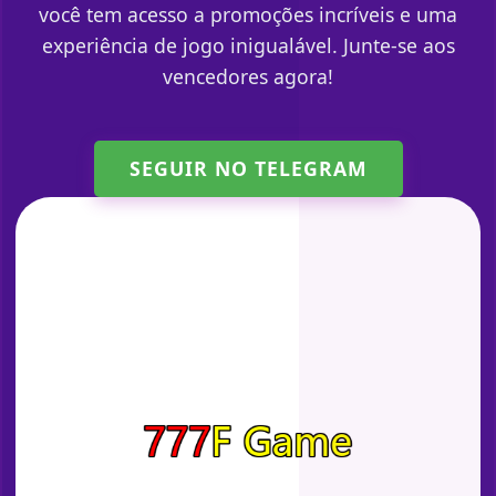
você tem acesso a promoções incríveis e uma
experiência de jogo inigualável. Junte-se aos
vencedores agora!
SEGUIR NO TELEGRAM