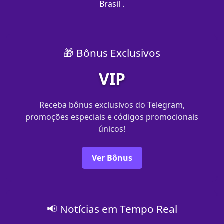
Brasil .
🎁 Bônus Exclusivos
VIP
Receba bônus exclusivos do Telegram,
promoções especiais e códigos promocionais
únicos!
Ver Bônus
📢 Notícias em Tempo Real