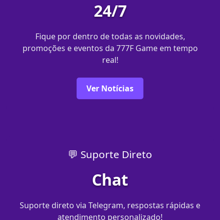
24/7
Fique por dentro de todas as novidades,
promoções e eventos da 777F Game em tempo
real!
Ver Notícias
💬 Suporte Direto
Chat
Suporte direto via Telegram, respostas rápidas e
atendimento personalizado!