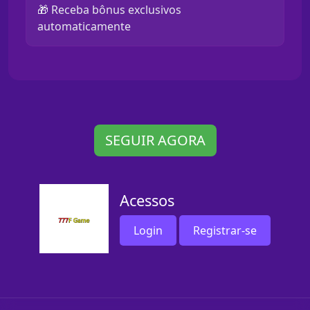
🎁 Receba bônus exclusivos
automaticamente
SEGUIR AGORA
Acessos
Login
Registrar-se