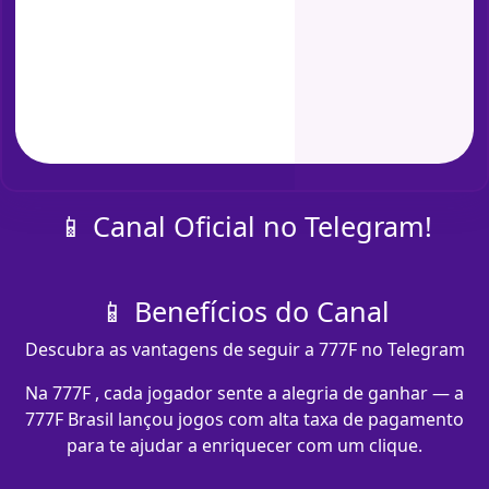
📱 Canal Oficial no Telegram!
📱 Benefícios do Canal
Descubra as vantagens de seguir a 777F no Telegram
Na 777F , cada jogador sente a alegria de ganhar — a
777F Brasil lançou jogos com alta taxa de pagamento
para te ajudar a enriquecer com um clique.