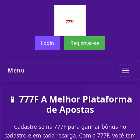
Login
Registrar-se
Menu
📱 777F A Melhor Plataforma
de Apostas
Cadastre-se na 777F para ganhar bônus no
cadastro e em cada recarga. Com a 777F, você tem