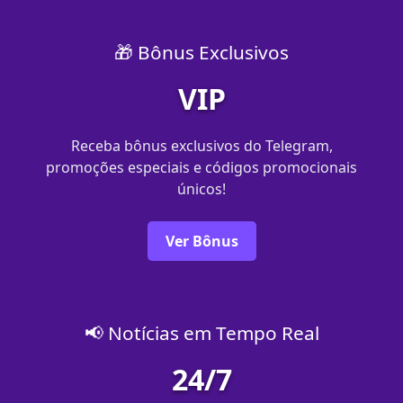
🎁 Bônus Exclusivos
VIP
Receba bônus exclusivos do Telegram,
promoções especiais e códigos promocionais
únicos!
Ver Bônus
📢 Notícias em Tempo Real
24/7