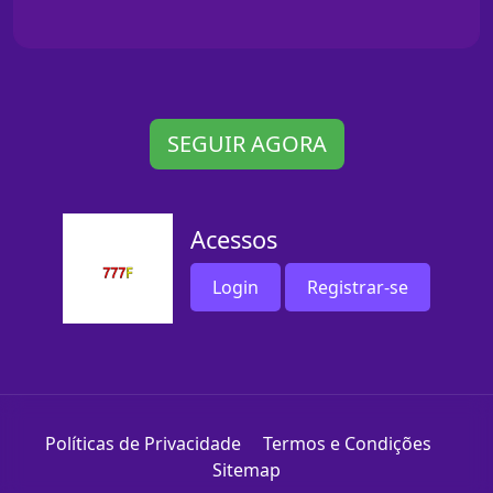
SEGUIR AGORA
Acessos
Login
Registrar-se
Políticas de Privacidade
Termos e Condições
Sitemap