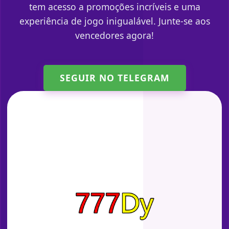
tem acesso a promoções incríveis e uma
experiência de jogo inigualável. Junte-se aos
vencedores agora!
SEGUIR NO TELEGRAM