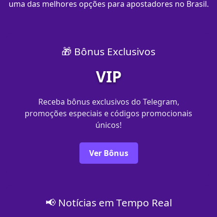
uma das melhores opções para apostadores no Brasil.
🎁 Bônus Exclusivos
VIP
Receba bônus exclusivos do Telegram,
promoções especiais e códigos promocionais
únicos!
Ver Bônus
📢 Notícias em Tempo Real