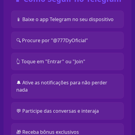
📱 Baixe o app Telegram no seu dispositivo
🔍 Procure por "@777DyOficial"
👆 Toque em "Entrar" ou "Join"
🔔 Ative as notificações para não perder
nada
💬 Participe das conversas e interaja
🎁 Receba bônus exclusivos