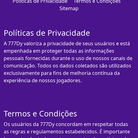
Políticas de Privacidade
Termos e Condições
Sitemap
Políticas de Privacidade
A 777Dy valoriza a privacidade de seus usuários e está
empenhada em proteger todas as informações
pessoais fornecidas durante o uso de nossos canais de
comunicação. Todos os dados coletados são utilizados
exclusivamente para fins de melhoria contínua da
experiência de nossos jogadores.
Termos e Condições
Os usuários da 777Dy concordam em respeitar todas
as regras e regulamentos estabelecidos. É importante