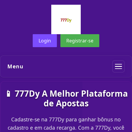
Login
Registrar-se
Menu
📱 777Dy A Melhor Plataforma
de Apostas
Cadastre-se na 777Dy para ganhar bônus no
cadastro e em cada recarga. Com a 777Dy, você