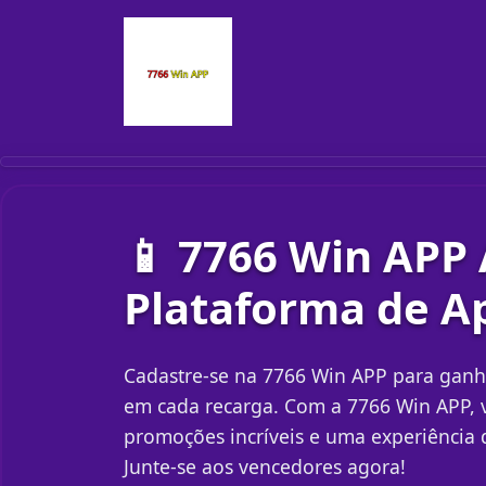
📱 7766 Win APP
Plataforma de A
Cadastre-se na 7766 Win APP para ganh
em cada recarga. Com a 7766 Win APP, 
promoções incríveis e uma experiência d
Junte-se aos vencedores agora!