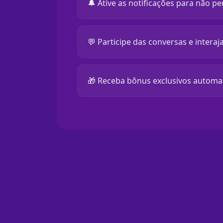
🔔 Ative as notificações para não p
💬 Participe das conversas e interaj
🎁 Receba bônus exclusivos autom