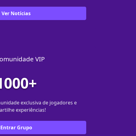
Ver Notícias
Comunidade VIP
1000+
unidade exclusiva de jogadores e
rtilhe experiências!
Entrar Grupo