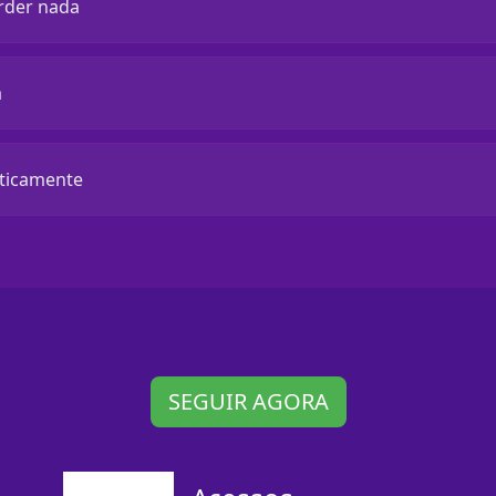
erder nada
a
aticamente
SEGUIR AGORA