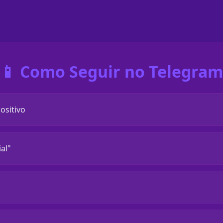
📱 Como Seguir no Telegram
ositivo
al"