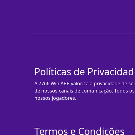
Políticas de Privacida
A 7766 Win APP valoriza a privacidade de s
de nossos canais de comunicação. Todos os 
nossos jogadores.
Termos e Condições