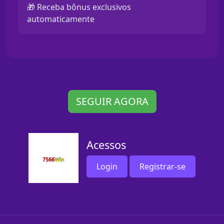
🎁 Receba bônus exclusivos
automaticamente
SEGUIR AGORA
Acessos
Login
Registrar-se