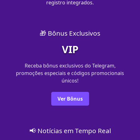
registro integrados.
🎁 Bônus Exclusivos
VIP
Receba bônus exclusivos do Telegram,
promoções especiais e códigos promocionais
únicos!
Ver Bônus
📢 Notícias em Tempo Real