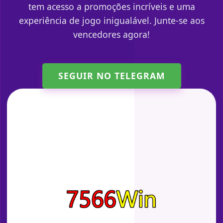
tem acesso a promoções incríveis e uma
experiência de jogo inigualável. Junte-se aos
vencedores agora!
SEGUIR NO TELEGRAM