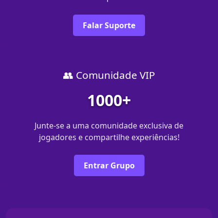
Falar Suporte
👥 Comunidade VIP
1000+
Junte-se a uma comunidade exclusiva de
jogadores e compartilhe experiências!
Entrar Grupo