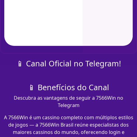
📱 Canal Oficial no Telegram!
📱 Benefícios do Canal
Descubra as vantagens de seguir a 7566Win no
Telegram
A 7566Win é um cassino completo com múltiplos estilos
de jogos — a 7566Win Brasil reúne especialistas dos
maiores cassinos do mundo, oferecendo login e