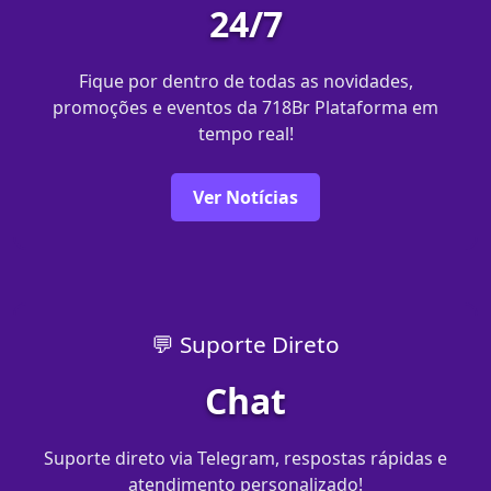
24/7
Fique por dentro de todas as novidades,
promoções e eventos da 718Br Plataforma em
tempo real!
Ver Notícias
💬 Suporte Direto
Chat
Suporte direto via Telegram, respostas rápidas e
atendimento personalizado!