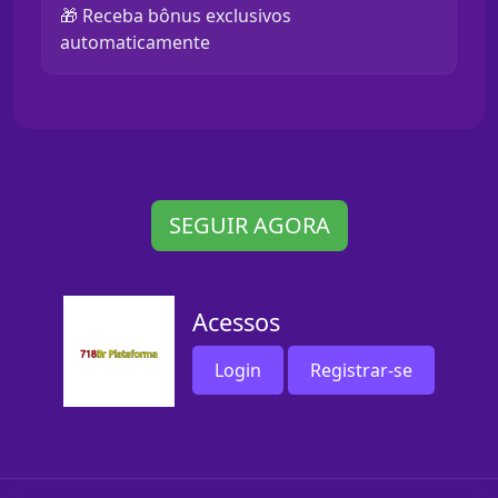
🎁 Receba bônus exclusivos
automaticamente
SEGUIR AGORA
Acessos
Login
Registrar-se