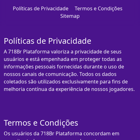
Políticas de Privacidade
Termos e Condições
Sitemap
Políticas de Privacidade
A 718Br Plataforma valoriza a privacidade de seus
usuários e está empenhada em proteger todas as
informações pessoais fornecidas durante o uso de
nossos canais de comunicação. Todos os dados
coletados são utilizados exclusivamente para fins de
melhoria contínua da experiência de nossos jogadores.
Termos e Condições
Os usuários da 718Br Plataforma concordam em