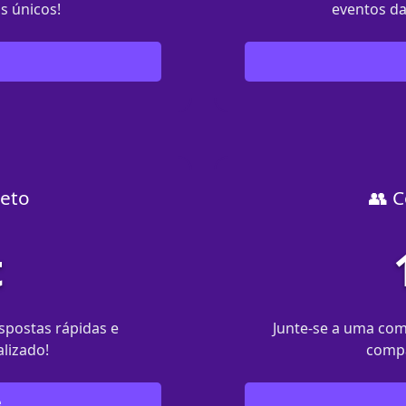
s únicos!
eventos da
reto
👥 
t
espostas rápidas e
Junte-se a uma com
lizado!
compa
e