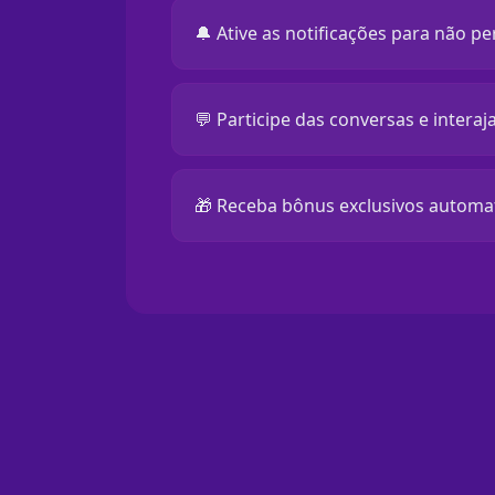
🔔 Ative as notificações para não p
💬 Participe das conversas e interaj
🎁 Receba bônus exclusivos autom