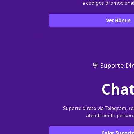
e códigos promocionai
Ver Bônus
💬 Suporte Di
Cha
Suporte direto via Telegram, r
atendimento persona
Falar Suport