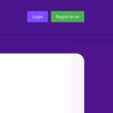
Login
Registrar-se