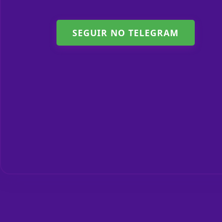
SEGUIR NO TELEGRAM