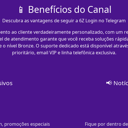
📱 Benefícios do Canal
Descubra as vantagens de seguir a 6Z Login no Telegram
mento ao cliente verdadeiramente personalizado, com um r
ível de atendimento garante que você receba soluções rápi
o nível Bronze. O suporte dedicado está disponível através 
prioritário, email VIP e linha telefônica exclusiva.
sivos
📢 Notí
m, promoções especiais
Fique por dentro d