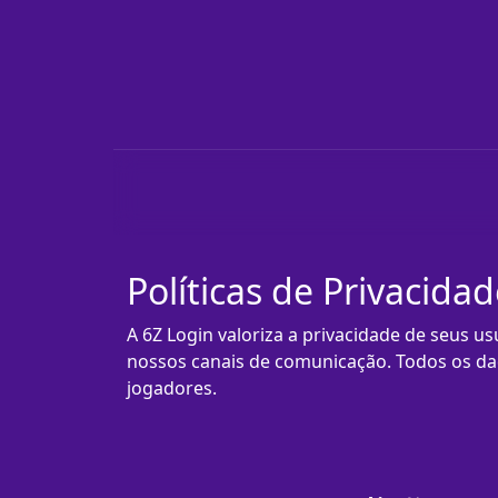
Políticas de Privacida
A 6Z Login valoriza a privacidade de seus 
nossos canais de comunicação. Todos os dad
jogadores.