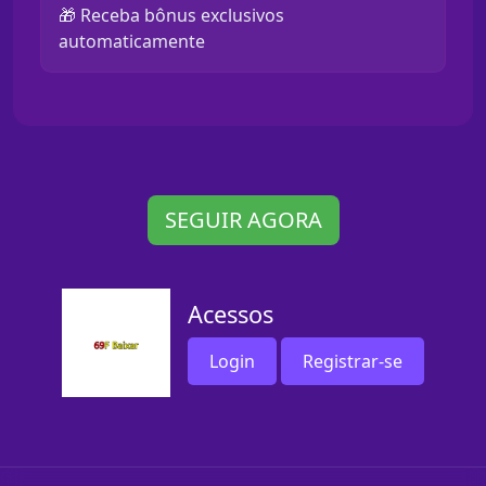
🎁 Receba bônus exclusivos
automaticamente
SEGUIR AGORA
Acessos
Login
Registrar-se