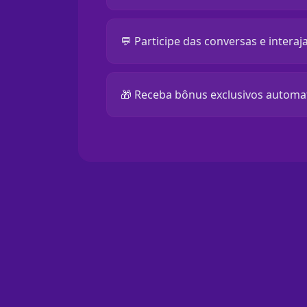
💬 Participe das conversas e interaj
🎁 Receba bônus exclusivos autom