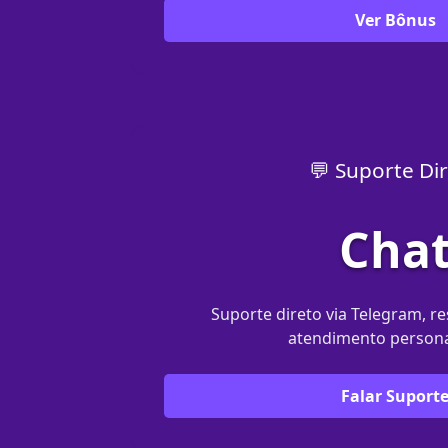
Ver Bônus
💬 Suporte Di
Cha
Suporte direto via Telegram, r
atendimento persona
Falar Suport