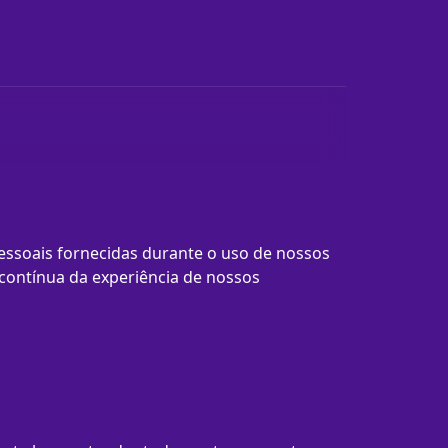
essoais fornecidas durante o uso de nossos
 contínua da experiência de nossos