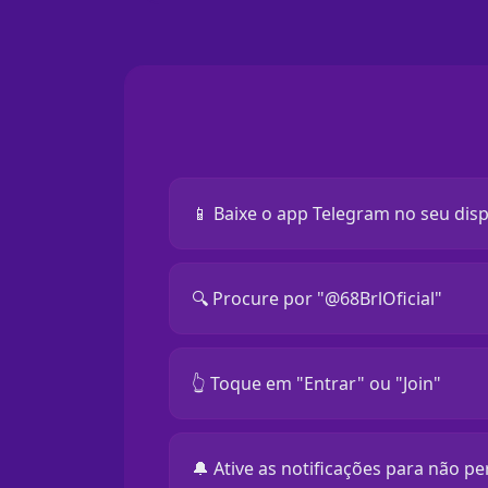
📱 Baixe o app Telegram no seu disp
🔍 Procure por "@68BrlOficial"
👆 Toque em "Entrar" ou "Join"
🔔 Ative as notificações para não p