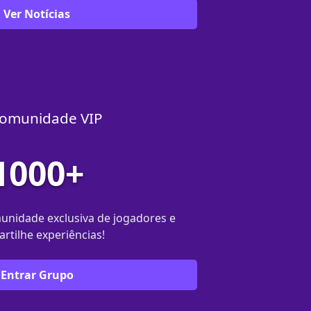
Ver Notícias
Comunidade VIP
1000+
unidade exclusiva de jogadores e
rtilhe experiências!
Entrar Grupo