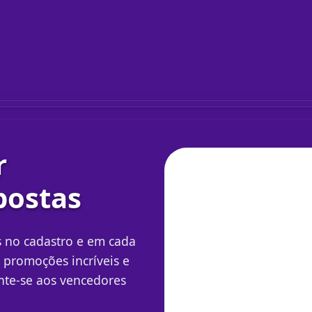
r
postas
s no cadastro e em cada
 promoções incríveis e
unte-se aos vencedores