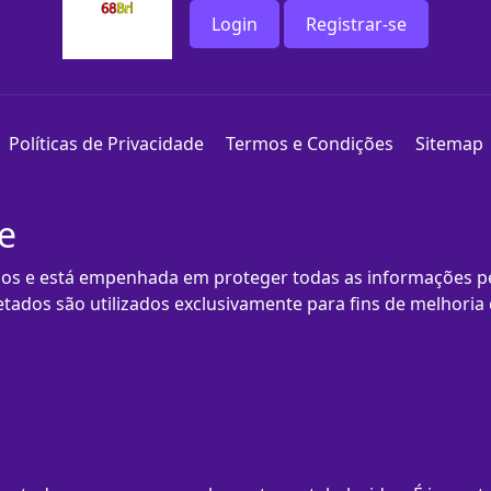
Login
Registrar-se
Políticas de Privacidade
Termos e Condições
Sitemap
de
ários e está empenhada em proteger todas as informações p
tados são utilizados exclusivamente para fins de melhoria