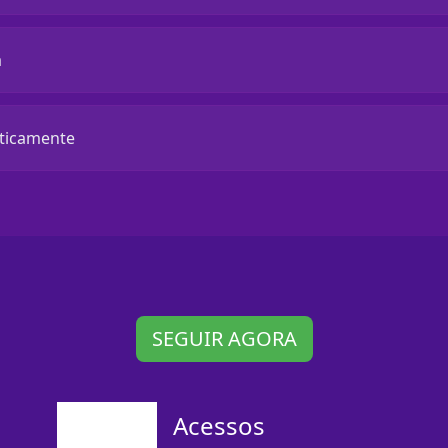
a
aticamente
SEGUIR AGORA
Acessos