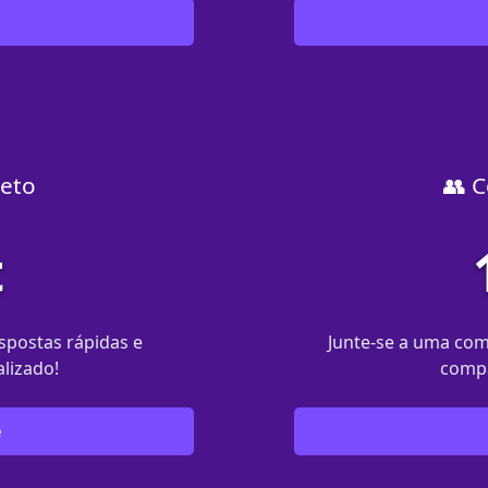
reto
👥 
t
espostas rápidas e
Junte-se a uma com
lizado!
compa
e