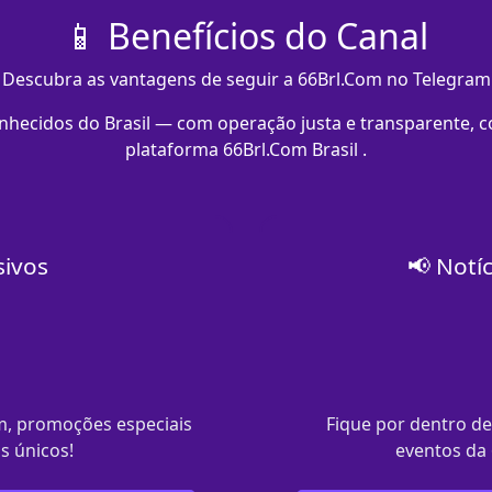
📱 Benefícios do Canal
Descubra as vantagens de seguir a 66Brl.Com no Telegram
nhecidos do Brasil — com operação justa e transparente, c
plataforma 66Brl.Com Brasil .
sivos
📢 Notí
m, promoções especiais
Fique por dentro d
s únicos!
eventos da