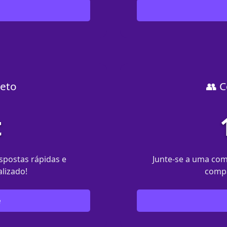
reto
👥 
t
espostas rápidas e
Junte-se a uma com
lizado!
compa
e