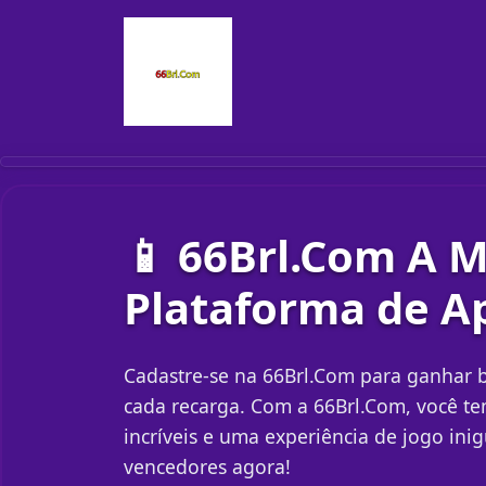
📱 66Brl.Com A 
Plataforma de A
Cadastre-se na 66Brl.Com para ganhar 
cada recarga. Com a 66Brl.Com, você t
incríveis e uma experiência de jogo inig
vencedores agora!