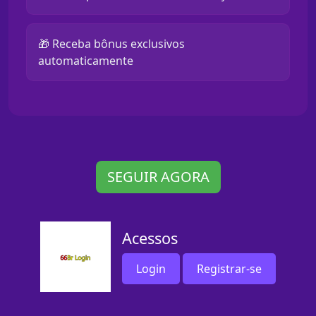
🎁 Receba bônus exclusivos
automaticamente
SEGUIR AGORA
Acessos
Login
Registrar-se