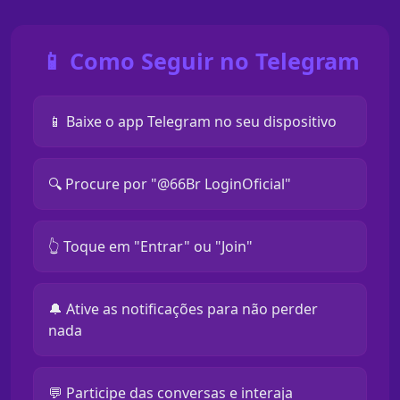
📱 Como Seguir no Telegram
📱 Baixe o app Telegram no seu dispositivo
🔍 Procure por "@66Br LoginOficial"
👆 Toque em "Entrar" ou "Join"
🔔 Ative as notificações para não perder
nada
💬 Participe das conversas e interaja