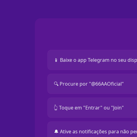
📱 Baixe o app Telegram no seu disp
🔍 Procure por "@66AAOficial"
👆 Toque em "Entrar" ou "Join"
🔔 Ative as notificações para não p