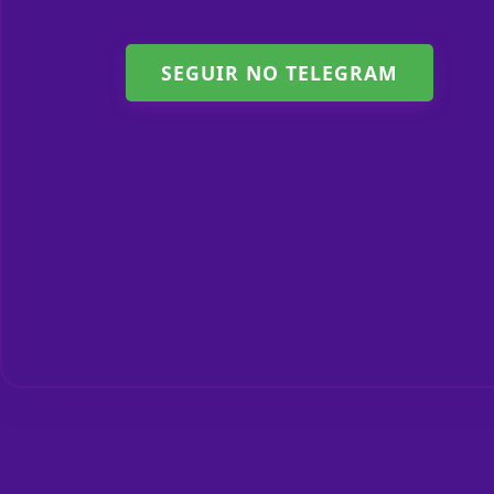
SEGUIR NO TELEGRAM