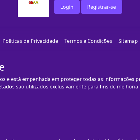
Login
Registrar-se
Políticas de Privacidade
Termos e Condições
Sitemap
de
rios e está empenhada em proteger todas as informações p
tados são utilizados exclusivamente para fins de melhoria