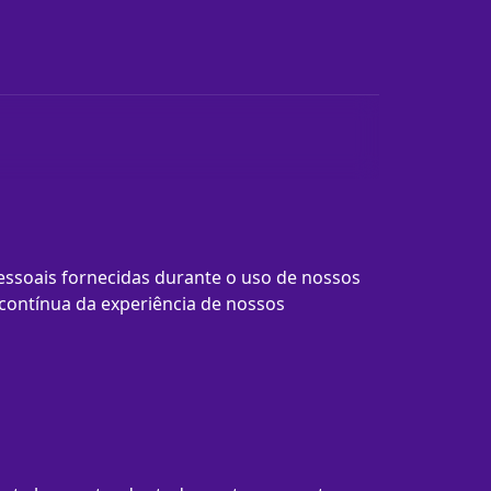
essoais fornecidas durante o uso de nossos
 contínua da experiência de nossos