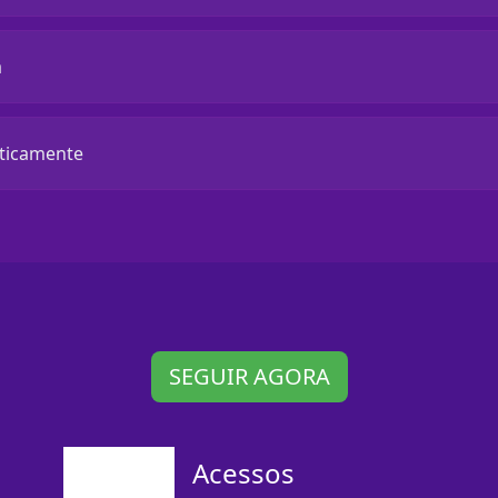
a
aticamente
SEGUIR AGORA
Acessos