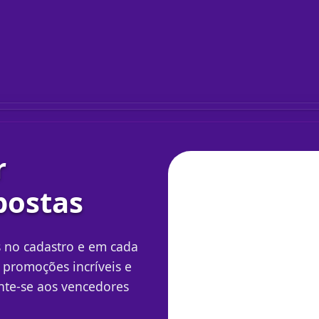
r
postas
 no cadastro e em cada
 promoções incríveis e
unte-se aos vencedores