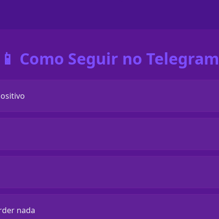
📱 Como Seguir no Telegram
ositivo
erder nada