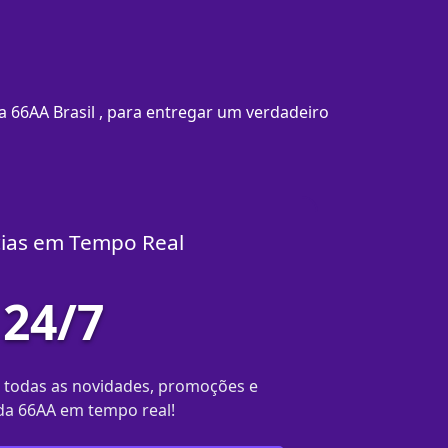
a 66AA Brasil , para entregar um verdadeiro
cias em Tempo Real
24/7
e todas as novidades, promoções e
da 66AA em tempo real!