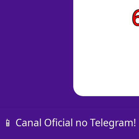
📱 Canal Oficial no Telegram!