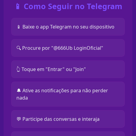
📱 Como Seguir no Telegram
📱 Baixe o app Telegram no seu dispositivo
🔍 Procure por "@666Ub LoginOficial"
👆 Toque em "Entrar" ou "Join"
🔔 Ative as notificações para não perder
nada
💬 Participe das conversas e interaja