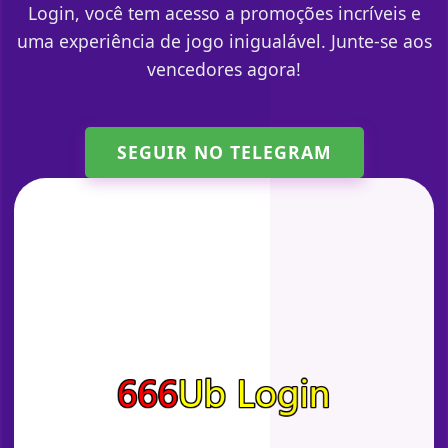
Login, você tem acesso a promoções incríveis e
uma experiência de jogo inigualável. Junte-se aos
vencedores agora!
SEGUIR NO TELEGRAM