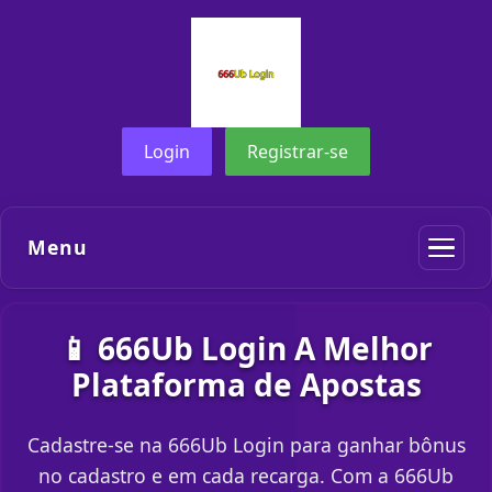
Login
Registrar-se
Menu
📱 666Ub Login A Melhor
Plataforma de Apostas
Cadastre-se na 666Ub Login para ganhar bônus
no cadastro e em cada recarga. Com a 666Ub