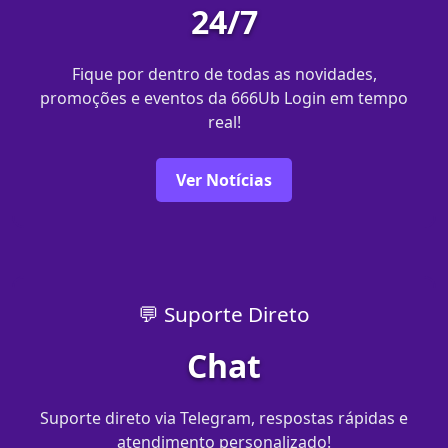
24/7
Fique por dentro de todas as novidades,
promoções e eventos da 666Ub Login em tempo
real!
Ver Notícias
💬 Suporte Direto
Chat
Suporte direto via Telegram, respostas rápidas e
atendimento personalizado!