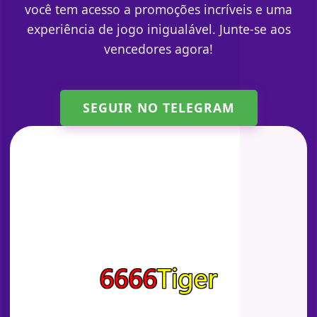
você tem acesso a promoções incríveis e uma
experiência de jogo inigualável. Junte-se aos
vencedores agora!
SEGUIR NO TELEGRAM