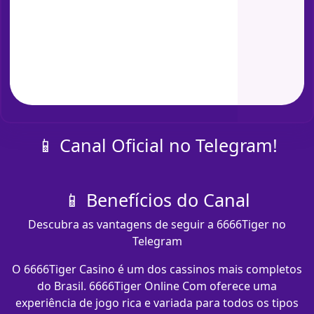
📱 Canal Oficial no Telegram!
📱 Benefícios do Canal
Descubra as vantagens de seguir a 6666Tiger no
Telegram
O 6666Tiger Casino é um dos cassinos mais completos
do Brasil. 6666Tiger Online Com oferece uma
experiência de jogo rica e variada para todos os tipos