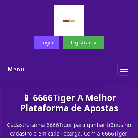
Login
Registrar-se
Menu
📱 6666Tiger A Melhor
Plataforma de Apostas
Cadastre-se na 6666Tiger para ganhar bônus no
cadastro e em cada recarga. Com a 6666Tiger,