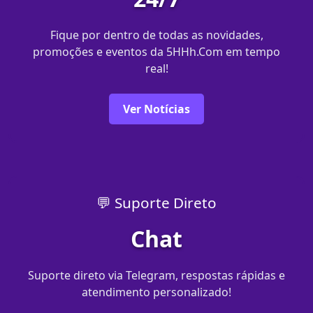
Fique por dentro de todas as novidades,
promoções e eventos da 5HHh.Com em tempo
real!
Ver Notícias
💬 Suporte Direto
Chat
Suporte direto via Telegram, respostas rápidas e
atendimento personalizado!