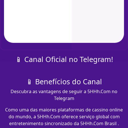
📱 Canal Oficial no Telegram!
📱 Benefícios do Canal
Descubra as vantagens de seguir a 5HHh.Com no
Telegram
Como uma das maiores plataformas de cassino online
do mundo, a 5HHh.Com oferece serviço global com
entretenimento sincronizado da 5HHh.Com Brasil .