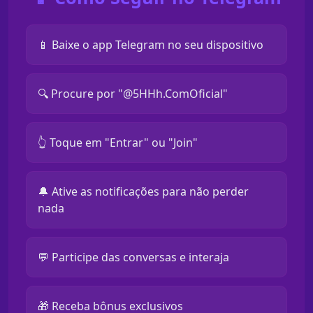
📱 Baixe o app Telegram no seu dispositivo
🔍 Procure por "@5HHh.ComOficial"
👆 Toque em "Entrar" ou "Join"
🔔 Ative as notificações para não perder
nada
💬 Participe das conversas e interaja
🎁 Receba bônus exclusivos