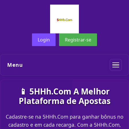
Login
Registrar-se
Menu
📱 5HHh.Com A Melhor
Plataforma de Apostas
Cadastre-se na 5HHh.Com para ganhar bônus no
cadastro e em cada recarga. Com a 5HHh.Com,