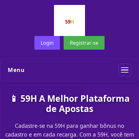
Login
Registrar-se
Menu
📱 59H A Melhor Plataforma
de Apostas
Cadastre-se na 59H para ganhar bônus no
cadastro e em cada recarga. Com a 59H, você tem