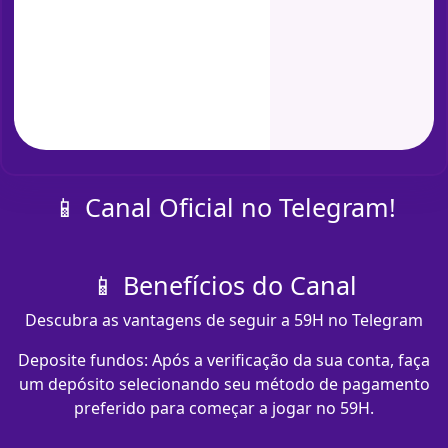
📱 Canal Oficial no Telegram!
📱 Benefícios do Canal
Descubra as vantagens de seguir a 59H no Telegram
Deposite fundos: Após a verificação da sua conta, faça
um depósito selecionando seu método de pagamento
preferido para começar a jogar no 59H.