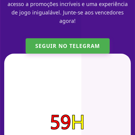
acesso a promoções incríveis e uma experiência
de jogo inigualável. Junte-se aos vencedores
agora!
SEGUIR NO TELEGRAM