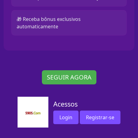
🎁 Receba bônus exclusivos
automaticamente
SEGUIR AGORA
Acessos
Login
Registrar-se