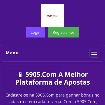
Login
Registrar-se
Menu
📱 5905.Com A Melhor
Plataforma de Apostas
Cadastre-se na 5905.Com para ganhar bônus no
cadastro e em cada recarga. Com a 5905.Com,