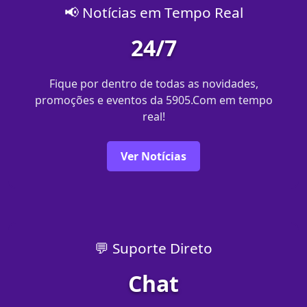
📢 Notícias em Tempo Real
24/7
Fique por dentro de todas as novidades,
promoções e eventos da 5905.Com em tempo
real!
Ver Notícias
💬 Suporte Direto
Chat