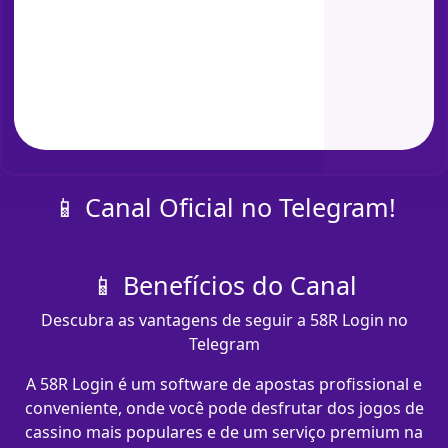
📱 Canal Oficial no Telegram!
📱 Benefícios do Canal
Descubra as vantagens de seguir a 58R Login no
Telegram
A 58R Login é um software de apostas profissional e
conveniente, onde você pode desfrutar dos jogos de
cassino mais populares e de um serviço premium na