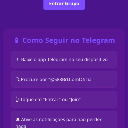
Entrar Grupo
📱 Como Seguir no Telegram
📱 Baixe o app Telegram no seu dispositivo
🔍 Procure por "@588Brl.ComOficial"
👆 Toque em "Entrar" ou "Join"
🔔 Ative as notificações para não perder
nada