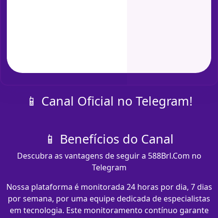
📱 Canal Oficial no Telegram!
📱 Benefícios do Canal
Descubra as vantagens de seguir a 588Brl.Com no
Telegram
Nossa plataforma é monitorada 24 horas por dia, 7 dias
por semana, por uma equipe dedicada de especialistas
em tecnologia. Este monitoramento contínuo garante