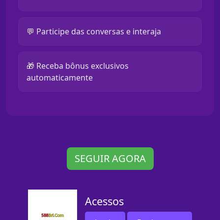
💬 Participe das conversas e interaja
🎁 Receba bônus exclusivos
automaticamente
SEGUIR AGORA
Acessos