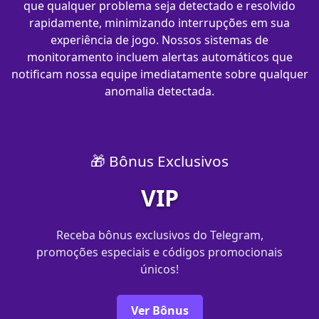
que qualquer problema seja detectado e resolvido
rapidamente, minimizando interrupções em sua
experiência de jogo. Nossos sistemas de
monitoramento incluem alertas automáticos que
notificam nossa equipe imediatamente sobre qualquer
anomalia detectada.
🎁 Bônus Exclusivos
VIP
Receba bônus exclusivos do Telegram,
promoções especiais e códigos promocionais
únicos!
Ver Bônus