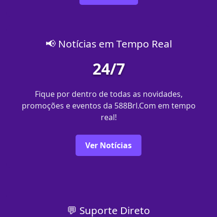
📢 Notícias em Tempo Real
24/7
Fique por dentro de todas as novidades,
promoções e eventos da 588Brl.Com em tempo
real!
Ver Notícias
💬 Suporte Direto