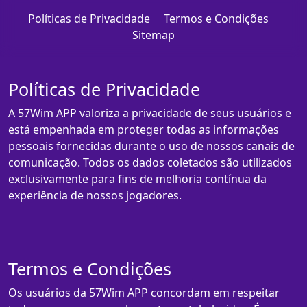
Políticas de Privacidade
Termos e Condições
Sitemap
Políticas de Privacidade
A 57Wim APP valoriza a privacidade de seus usuários e
está empenhada em proteger todas as informações
pessoais fornecidas durante o uso de nossos canais de
comunicação. Todos os dados coletados são utilizados
exclusivamente para fins de melhoria contínua da
experiência de nossos jogadores.
Termos e Condições
Os usuários da 57Wim APP concordam em respeitar