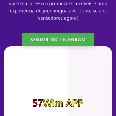
você tem acesso a promoções incríveis e uma
experiência de jogo inigualável. Junte-se aos
vencedores agora!
SEGUIR NO TELEGRAM