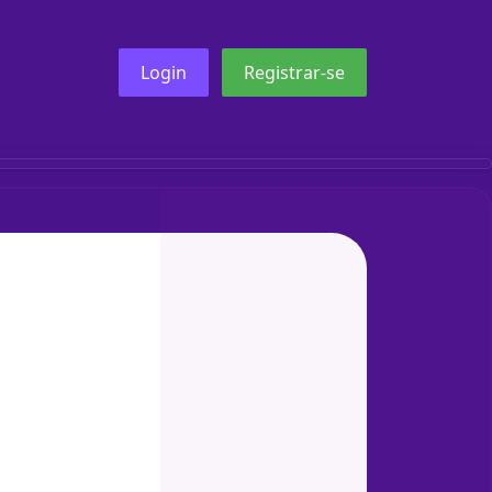
Login
Registrar-se