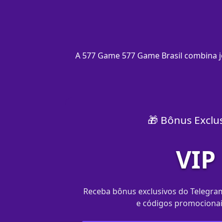
A 577 Game 577 Game Brasil combina jo
🎁 Bônus Exclu
VIP
Receba bônus exclusivos do Telegra
e códigos promocionai