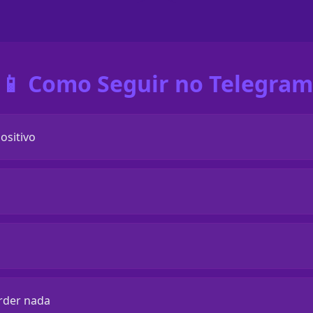
📱 Como Seguir no Telegram
ositivo
erder nada