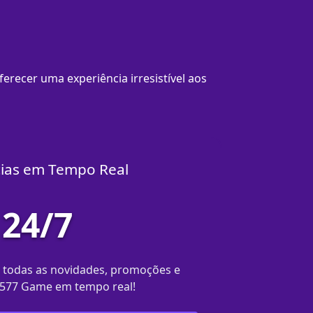
recer uma experiência irresistível aos
cias em Tempo Real
24/7
e todas as novidades, promoções e
 577 Game em tempo real!