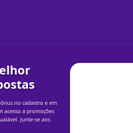
elhor
postas
bônus no cadastro e em
em acesso a promoções
ualável. Junte-se aos