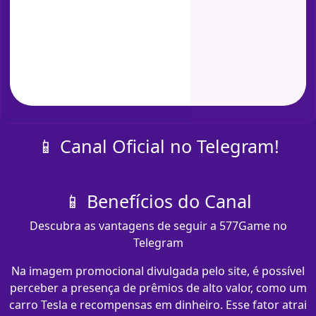
📱 Canal Oficial no Telegram!
📱 Benefícios do Canal
Descubra as vantagens de seguir a 577Game no
Telegram
Na imagem promocional divulgada pelo site, é possível
perceber a presença de prêmios de alto valor, como um
carro Tesla e recompensas em dinheiro. Esse fator atrai