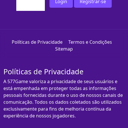
Login
Registrar-se
Políticas de Privacidade
Termos e Condições
Sitemap
Políticas de Privacidade
A 577Game valoriza a privacidade de seus usuários e
está empenhada em proteger todas as informações
pessoais fornecidas durante o uso de nossos canais de
comunicação. Todos os dados coletados são utilizados
exclusivamente para fins de melhoria contínua da
experiência de nossos jogadores.