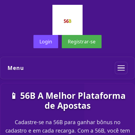
Login
Registrar-se
Menu
📱 56B A Melhor Plataforma
de Apostas
Cadastre-se na 56B para ganhar bônus no
cadastro e em cada recarga. Com a 56B, você tem