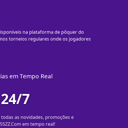
 disponíveis na plataforma de pôquer do
mos torneios regulares onde os jogadores
cias em Tempo Real
24/7
e todas as novidades, promoções e
 55ZZ.Com em tempo real!