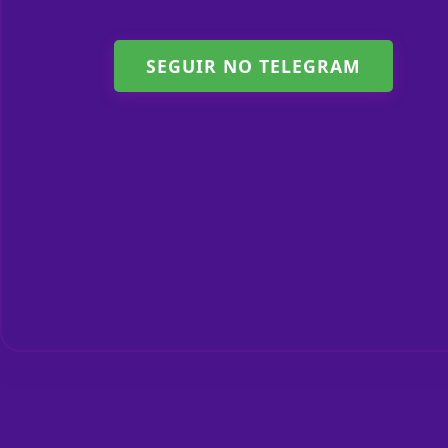
SEGUIR NO TELEGRAM