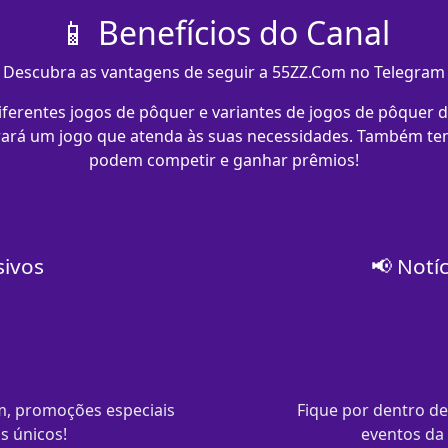
📱 Benefícios do Canal
Descubra as vantagens de seguir a 55ZZ.Com no Telegram
diferentes jogos de pôquer e variantes de jogos de pôquer
ará um jogo que atenda às suas necessidades. Também te
podem competir e ganhar prêmios!
sivos
📢 Notí
m, promoções especiais
Fique por dentro d
s únicos!
eventos da