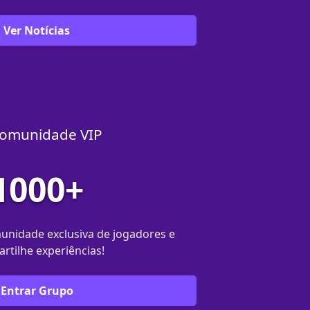
Ver Notícias
Comunidade VIP
1000+
unidade exclusiva de jogadores e
rtilhe experiências!
Entrar Grupo