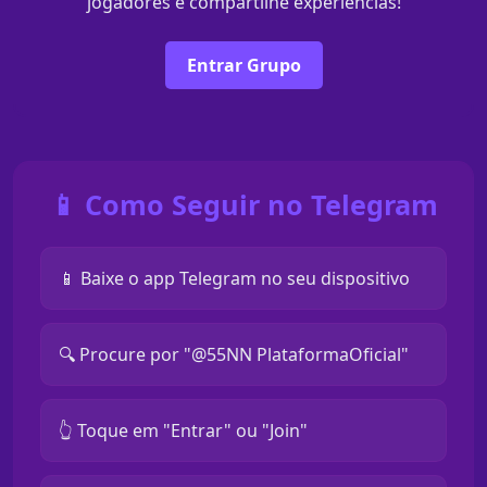
jogadores e compartilhe experiências!
Entrar Grupo
📱 Como Seguir no Telegram
📱 Baixe o app Telegram no seu dispositivo
🔍 Procure por "@55NN PlataformaOficial"
👆 Toque em "Entrar" ou "Join"