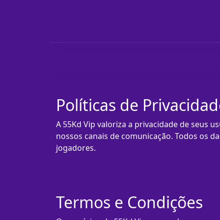
Políticas de Privacida
A 55Kd Vip valoriza a privacidade de seus 
nossos canais de comunicação. Todos os dad
jogadores.
Termos e Condições