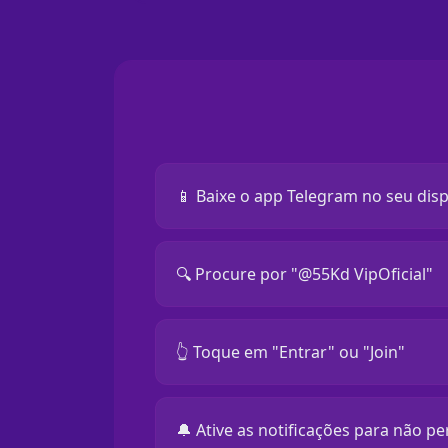
📱 Baixe o app Telegram no seu disp
🔍 Procure por "@55Kd VipOficial"
👆 Toque em "Entrar" ou "Join"
🔔 Ative as notificações para não p