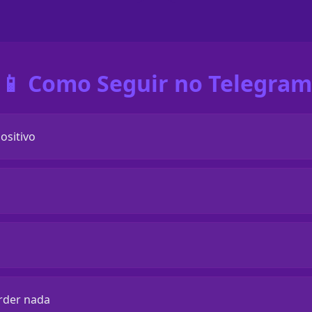
📱 Como Seguir no Telegram
ositivo
erder nada