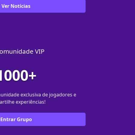
Ver Notícias
Comunidade VIP
1000+
unidade exclusiva de jogadores e
rtilhe experiências!
Entrar Grupo