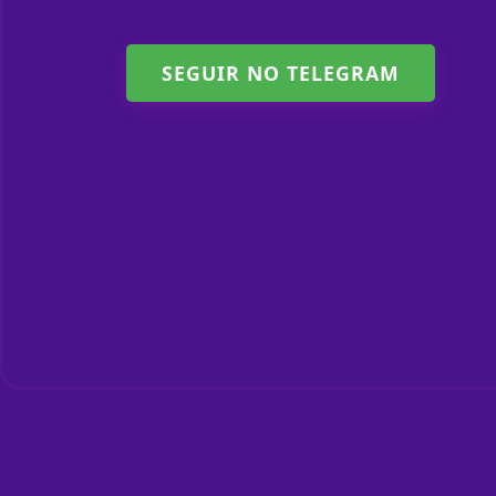
SEGUIR NO TELEGRAM