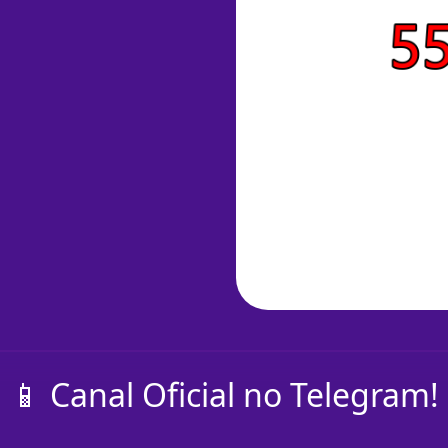
📱 Canal Oficial no Telegram!