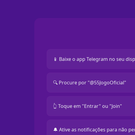
📱 Baixe o app Telegram no seu disp
🔍 Procure por "@55JogoOficial"
👆 Toque em "Entrar" ou "Join"
🔔 Ative as notificações para não p