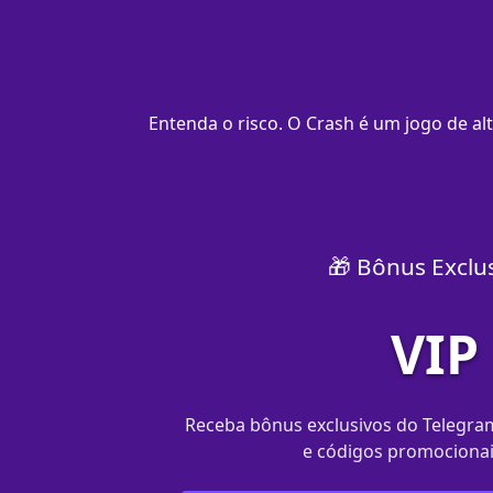
Entenda o risco. O Crash é um jogo de a
🎁 Bônus Exclu
VIP
Receba bônus exclusivos do Telegra
e códigos promocionai