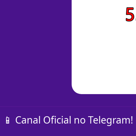
📱 Canal Oficial no Telegram!