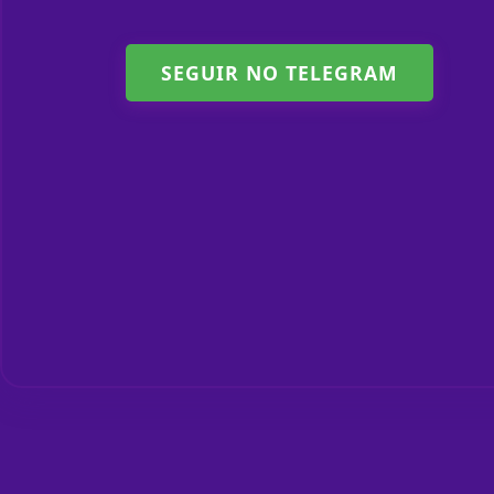
SEGUIR NO TELEGRAM