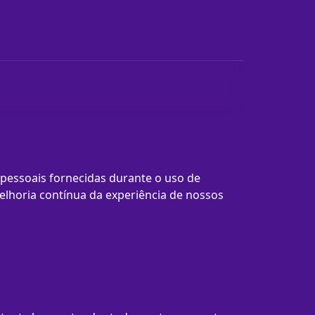
 pessoais fornecidas durante o uso de
elhoria contínua da experiência de nossos