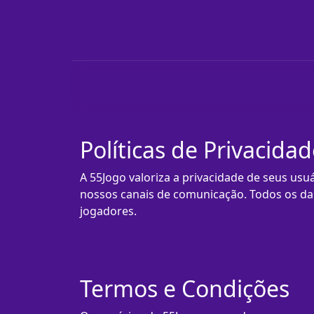
Políticas de Privacida
A 55Jogo valoriza a privacidade de seus us
nossos canais de comunicação. Todos os dad
jogadores.
Termos e Condições