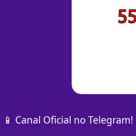
📱 Canal Oficial no Telegram!