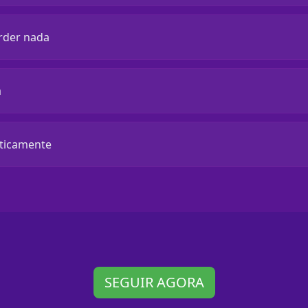
erder nada
a
aticamente
SEGUIR AGORA