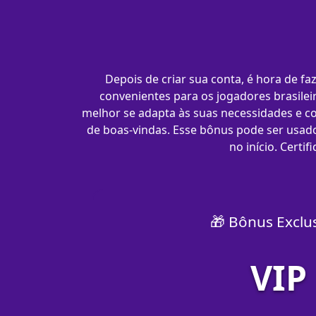
Depois de criar sua conta, é hora de fa
convenientes para os jogadores brasileir
melhor se adapta às suas necessidades e c
de boas-vindas. Esse bônus pode ser usad
no início. Certi
🎁 Bônus Exclu
VIP