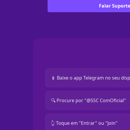
Falar Suport
📱 Baixe o app Telegram no seu disp
🔍 Procure por "@55C ComOficial"
👆 Toque em "Entrar" ou "Join"