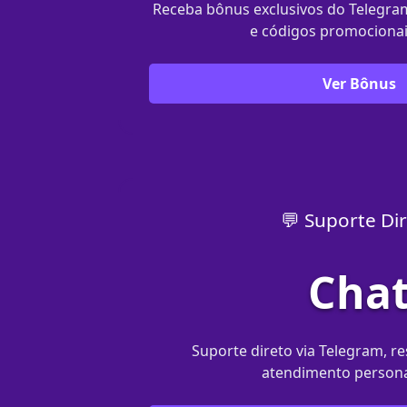
Receba bônus exclusivos do Telegra
e códigos promocionai
Ver Bônus
💬 Suporte Di
Cha
Suporte direto via Telegram, r
atendimento persona