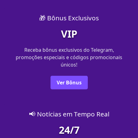
🎁 Bônus Exclusivos
VIP
Receba bônus exclusivos do Telegram,
promoções especiais e códigos promocionais
únicos!
Ver Bônus
📢 Notícias em Tempo Real
24/7