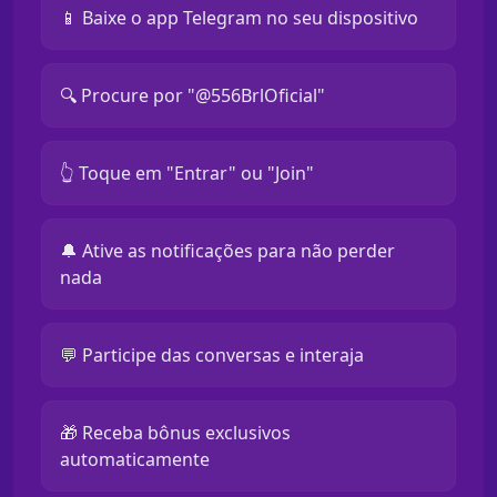
📱 Baixe o app Telegram no seu dispositivo
🔍 Procure por "@556BrlOficial"
👆 Toque em "Entrar" ou "Join"
🔔 Ative as notificações para não perder
nada
💬 Participe das conversas e interaja
🎁 Receba bônus exclusivos
automaticamente