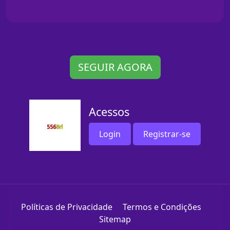
SEGUIR AGORA
Acessos
Login
Registrar-se
Políticas de Privacidade
Termos e Condições
Sitemap